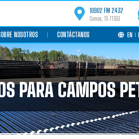
10902 FM 2432
Conroe, TX 77303
SOBRE NOSOTROS
CONTÁCTANOS
EN
OS PARA CAMPOS PE