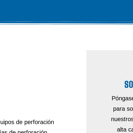
SO
S
Póngase
para so
nuestro
uipos de perforación
alta 
ías de perforación