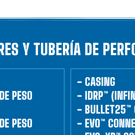
RES Y TUBERÍA DE PERF
- CASING
 DE PESO
- IDRP™ (INFI
- BULLET25™
 DE PESO
- EVO™ CONN