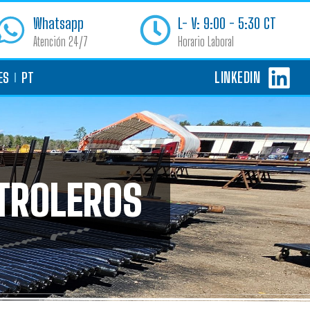
Whatsapp
L- V: 9:00 - 5:30 CT
Atención 24/7
Horario Laboral
LINKEDIN
ES
PT
TROLEROS